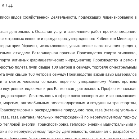
и т.д.
писок видов хозяйственной деятельности, подлежащих лицензированию в
ьная деятельность Оказание услуг и выполнение работ противопожарного
 психотропных веществ и прекурсоров, утвержденного Кабинетом Министров
 территории Украины, использование, уничтожение наркотических средств,
сными отходами Ветеринарная практика Производство спирта этилового,
мпорта активных фармацевтических ингредиентов) Производство и ремонт
оростью полета пули свыше 100 метров в секунду, торговля огнестрельным
та пули свыше 100 метров в секунду Производство взрывчатых материалов
й и клеток человека согласно перечню, утвержденному Министерством
е внутренних водоемов и рек Банковская деятельность Профессиональная
 радиовещания Деятельность в сфере электроэнергетики и использования
ым, морским, автомобильным, железнодорожным и воздушным транспортом,
анспортировка и распределение природного газа, газа (метана) угольных
газа, газа (метана) угольных месторождений по нерегулируемому тарифу
 тепловой энергии, транспортировка тепловой энергии магистральными и
гии по нерегулируемому тарифу Деятельность, связанная с разработкой,
ния информации (критерии принадлежности и перечень технических средств