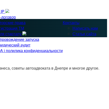
& IP
-договор
торские права
Контакты
гистрация ТМ
Написать нам
ля стартапу
Статьи сайта
провождение запуска
идический аудит
A і полилика конфиденциальности
неса, советы автоадвоката в Днепре и многое другое.