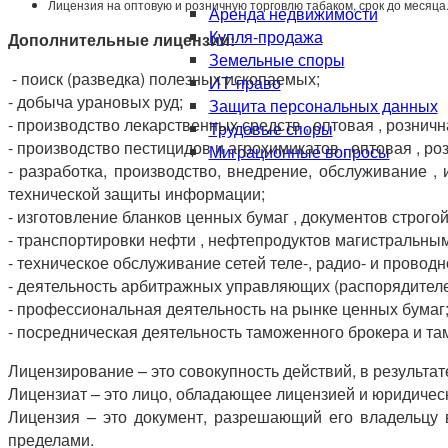
Лицензия на оптовую и розничную торговлю табаком
, срок до месяца
Аренда недвижимости
Купля-продажа
Дополнительные лицензии:
Земельные споры
- поиск (разведка) полезных ископаемых;
ИТ-право
- добыча урановых руд;
Защита персональных данных
- производство лекарственных средств , оптовая , розни
Трудовые споры
- производство пестицидов и агрохимикатов , оптовая , р
Миграционные вопросы
- разработка, производство, внедрение, обслуживание 
технической защиты информации;
- изготовление бланков ценных бумаг , документов строгой
- транспортировки нефти , нефтепродуктов магистральным
- техническое обслуживание сетей теле-, радио- и прово
- деятельность арбитражных управляющих (распорядителе
- профессиональная деятельность на рынке ценных бумаг
- посредническая деятельность таможенного брокера и та
Лицензирование – это совокупность действий, в результа
Лицензиат – это лицо, обладающее лицензией и юридическ
Лицензия – это документ, разрешающий его владельцу в
пределами.