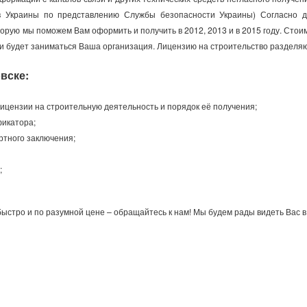
 Украины по представлению Службы безопасности Украины) Согласно де
рую мы поможем Вам оформить и получить в 2012, 2013 и в 2015 году. Стои
ми будет заниматься Ваша организация. Лицензию на строительство разделяю
вске:
ицензии на строительную деятельность и порядок её получения;
фикатора;
ртного заключения;
;
стро и по разумной цене – обращайтесь к нам! Мы будем рады видеть Вас в