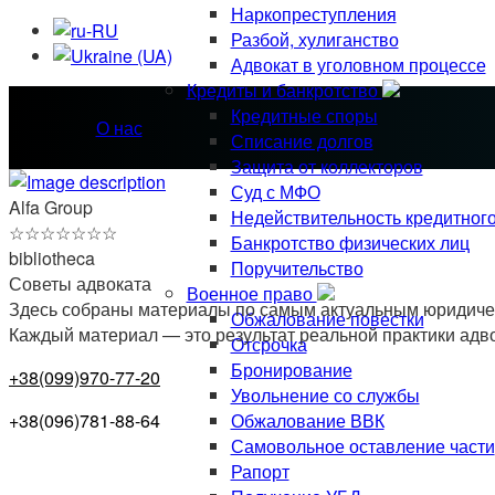
Наркопреступления
Разбой, хулиганство
Адвокат в уголовном процессе
Кредиты и банкротство
Кредитные споры
О нас
Списание долгов
Защита от коллекторов
Суд с МФО
Alfa Group
Недействительность кредитног
☆
☆
☆
☆
☆
☆
☆
Банкротство физических лиц
bibliotheca
Поручительство
Советы адвоката
Военное право
Здесь собраны материалы по самым актуальным юридическ
Обжалование повестки
Каждый материал — это результат реальной практики адв
Отсрочка
Бронирование
+38(099)970-77-20
Увольнение со службы
Обжалование ВВК
+38(096)781-88-64
Самовольное оставление части
Рапорт