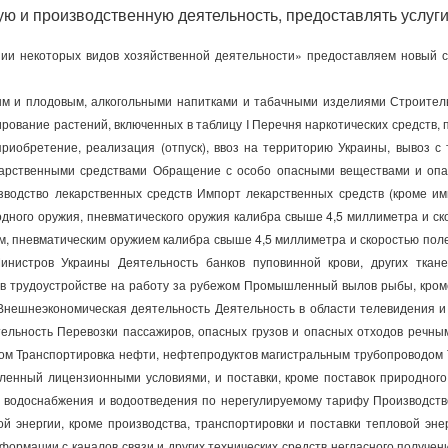
ю и производственную деятельность, предоставлять услуги 
ии некоторых видов хозяйственной деятельности» предоставляем новый с
ым и плодовым, алкогольными напитками и табачными изделиями Строител
рование растений, включенных в таблицу I Перечня наркотических средств,
 приобретение, реализация (отпуск), ввоз на территорию Украины, вывоз с
карственными средствами Обращение с особо опасными веществами и опа
изводство лекарственных средств Импорт лекарственных средств (кроме и
одного оружия, пневматического оружия калибра свыше 4,5 миллиметра и ск
м, пневматическим оружием калибра свыше 4,5 миллиметра и скоростью поле
истров Украины Деятельность банков пуповинной крови, других ткане
в трудоустройстве на работу за рубежом Промышленный вылов рыбы, кром
Внешнеэкономическая деятельность Деятельность в области телевидения и
ельность Перевозки пассажиров, опасных грузов и опасных отходов речн
м Транспортировка нефти, нефтепродуктов магистральным трубопроводом Тр
ленный лицензионными условиями, и поставки, кроме поставок природного 
 водоснабжения и водоотведения по нерегулируемому тарифу Производство
 энергии, кроме производства, транспортировки и поставки тепловой энер
нформации с каналов связи и других технических средств негласного получе