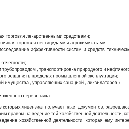
.
чная торговля лекарственными средствами;
озничная торговля пестицидами и агрохимикатами;
, исследование эффективности систем и средств техничес
 отчетности;
 трубопроводом , транспортировка природного и нефтяного
дного вещания в пределах промышленной эксплуатации;
й имущества , управляющих санацией , ликвидаторов )
;
моженного перевозчика.
те которых лицензиат получает пакет документов, разреша
им правом на ведение той хозяйственной деятельности, ко
едение хозяйственной деятельности, которая ему интер