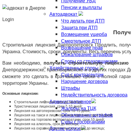
Получение УБД
Пенсии и выплаты
Автоадвокат
Login
Что делать при ДТП
Защита при ДТП
Получ
Возмещение ущерба
Смертельное ДТП
Строительная лицензия Днепропетровск Продлить, получ
Возвращение прав
Украина. Стоимость, сроки, документы. Весь перечень услу
Обжалование штрафов
Споры со страховщиками
Вам необходимо,
получить строительную лицензию 
Хозяйственные споры
Днепродзержинске, Красноармейске и в других городах Д
Суд с контрагентом
сможете это сделать в кратчайшие сроки с полной гар
Нарушение договора
территории Украины.
Штрафы
Основные лицензии:
Недействительность договора
Административное
Строительная лицензия срок до месяца;
Туристическая
лицензия,
срок 7-10 дней;
Жалобы на ТЦК
Лицензия на автоперевозки, срок 10-15 дней;
Обжалование штрафов
Лицензия на такси и лицензионная карточка, срок 10 дней;
Лицензия на торговлю ветпрепаратами, срок 10 дней;
Суды с госорганами
Лицензия на алкоголь, срок до месяца;
Другие услуги
Лицензия на охранную деятельность, срок до месяца;