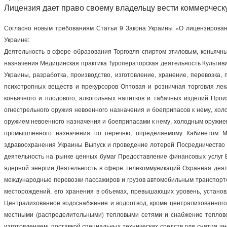
Лицензия дает право своему владельцу вести коммерческу
Согласно новым требованиям Статьи 9 Закона Украины «О лицензирован
Украине:
Деятельность в сфере образования Торговля спиртом этиловым, коньячн
назначения Медицинская практика Туроператорская деятельность Культиви
Украины, разработка, производство, изготовление, хранение, перевозка,
психотропных веществ и прекурсоров Оптовая и розничная торговля ле
коньячного и плодового, алкогольных напитков и табачных изделий Про
огнестрельного оружия невоенного назначения и боеприпасов к нему, хол
оружием невоенного назначения и боеприпасами к нему, холодным оружие
промышленного назначения по перечню, определяемому Кабинетом Мин
здравоохранения Украины Выпуск и проведение лотерей Посредничество 
деятельность на рынке ценных бумаг Предоставление финансовых услуг 
ядерной энергии Деятельность в сфере телекоммуникаций Охранная деят
международные перевозки пассажиров и грузов автомобильным транспорто
месторождений, его хранения в объемах, превышающих уровень, установ
Централизованное водоснабжение и водоотвод, кроме централизованного
местными (распределительными) тепловыми сетями и снабжение тепловой
изготовлением, поставкой специальных технических средств для снятия и