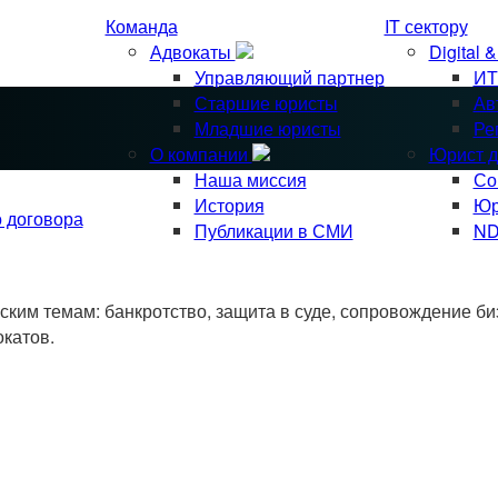
Команда
IT сектору
Адвокаты
Digital 
Управляющий партнер
ИТ
Старшие юристы
Ав
Младшие юристы
Ре
О компании
Юрист д
Наша миссия
Со
История
Юр
о договора
Публикации в СМИ
ND
им темам: банкротство, защита в суде, сопровождение биз
окатов.