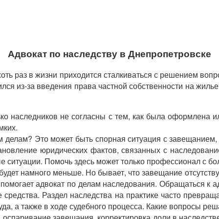
Адвокат по наследству в Днепропетровске
ть раз в жизни приходится сталкиваться с решением вопр
ся из-за введения права частной собственности на жилье
ко наследников не согласны с тем, как была оформлена 
мких.
м делам? Это может быть спорная ситуация с завещанием,
тановление юридических фактов, связанных с наследовани
е ситуации. Помочь здесь может только профессионал с б
будет намного меньше. Но бывает, что завещание отсутству
же помогает адвокат по делам наследования. Обращаться к
 средства. Раздел наследства на практике часто превра
суда, а также в ходе судебного процесса. Какие вопросы р
 оспаривание завещания, корректировка доли в наследстве