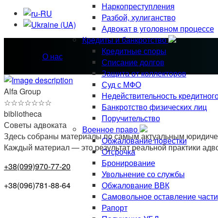
Наркопреступления
Разбой, хулиганство
Адвокат в уголовном процессе
Кредиты и банкротство
Кредитные споры
О нас
Списание долгов
Защита от коллекторов
Суд с МФО
Alfa Group
Недействительность кредитног
☆
☆
☆
☆
☆
☆
☆
Банкротство физических лиц
bibliotheca
Поручительство
Советы адвоката
Военное право
Здесь собраны материалы по самым актуальным юридическ
Обжалование повестки
Каждый материал — это результат реальной практики адв
Отсрочка
Бронирование
+38(099)970-77-20
Увольнение со службы
Обжалование ВВК
+38(096)781-88-64
Самовольное оставление части
Рапорт