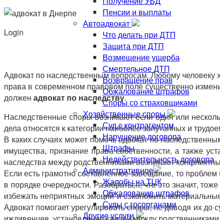
Получение УБД
Пенсии и выплаты
Автоадвокат
Login
Что делать при ДТП
Защита при ДТП
Возмещение ущерба
Смертельное ДТП
Адвокат по наследственным вопросам. Любому человеку хо
Возвращение прав
права в современном правовом поле существенно изменил
Обжалование штрафов
должен
адвокат по наследству
.
Споры со страховщиками
Хозяйственные споры
Наследственные споры возникают если один или несколь
Суд с контрагентом
дела относятся к категории наиболее запутанных и трудое
Нарушение договора
В каких случаях может помочь адвокат по наследственны
Штрафы
имущества, признание права собственности, а также ус
Недействительность договора
наследства между родственниками возникают конфликтны
Административное
Если есть грамотно составленное завещание, то проблем 
Жалобы на ТЦК
в порядке очередности. Разобраться, что это значит, то
Обжалование штрафов
избежать неприятных эмоций и сэкономить материальные
Суды с госорганами
Адвокат помогает урегулировать споры, не доводя их до 
Другие услуги
иждивенцев, установление связей между родственниками,