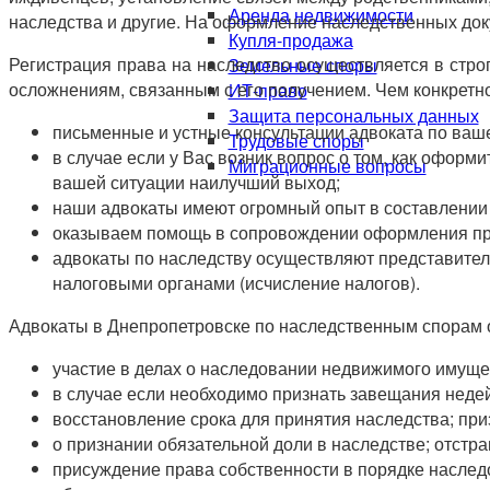
Аренда недвижимости
наследства и другие. На оформление наследственных доку
Купля-продажа
Регистрация права на наследство осуществляется в строг
Земельные споры
осложнениям, связанным с его получением. Чем конкретн
ИТ-право
Защита персональных данных
письменные и устные консультации адвоката по ваш
Трудовые споры
в случае если у Вас возник вопрос о том, как оформ
Миграционные вопросы
вашей ситуации наилучший выход;
наши адвокаты имеют огромный опыт в составлении 
оказываем помощь в сопровождении оформления при
адвокаты по наследству осуществляют представитель
налоговыми органами (исчисление налогов).
Адвокаты в Днепропетровске по наследственным спорам 
участие в делах о наследовании недвижимого имущест
в случае если необходимо признать завещания неде
восстановление срока для принятия наследства; пр
о признании обязательной доли в наследстве; отстр
присуждение права собственности в порядке наслед