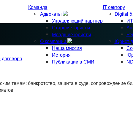
Команда
IT сектору
Адвокаты
Digital 
Управляющий партнер
ИТ
Старшие юристы
Ав
Младшие юристы
Ре
О компании
Юрист д
Наша миссия
Со
История
Юр
о договора
Публикации в СМИ
ND
им темам: банкротство, защита в суде, сопровождение биз
окатов.