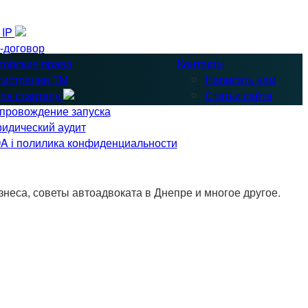
& IP
-договор
торские права
Контакты
гистрация ТМ
Написать нам
ля стартапу
Статьи сайта
провождение запуска
идический аудит
A і полилика конфиденциальности
неса, советы автоадвоката в Днепре и многое другое.