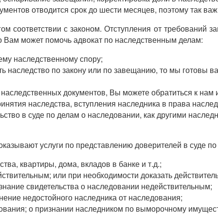
ментов отводится срок до шести месяцев, поэтому так важ
ом соответствии с законом. Отступления от требований з
о Вам может помочь адвокат по наследственным делам:
ему наследственному спору;
ить наследство по закону или по завещанию, то мы готовы в
наследственных документов, Вы можете обратиться к нам 
нятия наследства, вступления наследника в права наслед
ство в суде по делам о наследовании, как другими наследн
оказывают услуги по представлению доверителей в суде п
ва, квартиры, дома, вкладов в банке и т.д.;
йствительным; или при необходимости доказать действител
изнание свидетельства о наследовании недействительным;
анение недостойного наследника от наследования;
ования; о признании наследником по выморочному имущес