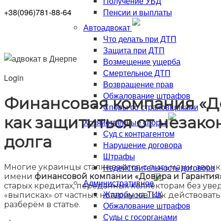
Получение УБД
Пенсии и выплаты
+38(096)781-88-64
Автоадвокат
Что делать при ДТП
Защита при ДТП
Возмещение ущерба
Смертельное ДТП
Login
Возвращение прав
Обжалование штрафов
Финансовая компания «До
Споры со страховщиками
как защититься от незак
Хозяйственные споры
Суд с контрагентом
долга
Нарушение договора
Штрафы
Недействительность договора
Многие украинцы сталкиваются с письмами, звон
имени
финансовой компании «Довира и Гарантия
Административное
старых кредитах, переданных коллекторам без уве
Жалобы на ТЦК
«выписках» от частных нотариусов. Как действоват
Обжалование штрафов
разберём в статье.
Суды с госорганами