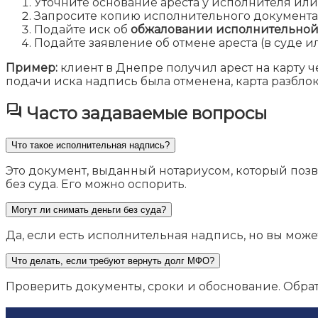
Уточните основание ареста у исполнителя или 
Запросите копию исполнительного документа
Подайте иск об
обжаловании исполнительной
Подайте заявление об отмене ареста (в суде и
Пример:
клиент в Днепре получил арест на карту ч
подачи иска надпись была отменена, карта разбло
question_answer
Часто задаваемые вопросы
Что такое исполнительная надпись?
Это документ, выданный нотариусом, который поз
без суда. Его можно оспорить.
Могут ли снимать деньги без суда?
Да, если есть исполнительная надпись, но вы може
Что делать, если требуют вернуть долг МФО?
Проверить документы, сроки и обоснование. Обрат