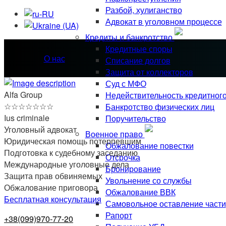
Разбой, хулиганство
Адвокат в уголовном процессе
Кредиты и банкротство
Кредитные споры
О нас
Списание долгов
Защита от коллекторов
Суд с МФО
Alfa Group
Недействительность кредитног
☆
☆
☆
☆
☆
☆
☆
Банкротство физических лиц
Ius criminale
Поручительство
Уголовный адвокат
Военное право
Юридическая помощь потерпевшим
Обжалование повестки
Подготовка к судебному заседанию
Отсрочка
Международные уголовные дела
Бронирование
Защита прав обвиняемых
Увольнение со службы
Обжалование приговора
Обжалование ВВК
Бесплатная консультация
Самовольное оставление части
Рапорт
+38(099)970-77-20