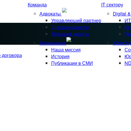
Команда
IT сектору
Адвокаты
Digital 
Управляющий партнер
ИТ
Старшие юристы
Ав
Младшие юристы
Ре
О компании
Юрист д
Наша миссия
Со
о договора
История
Юр
Публикации в СМИ
ND