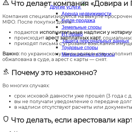
warning
Что делает компания «Довира и 
Другие услуги
Аренда недвижимости
Компания специализируется на выкупе просроченн
Купля-продажа
МФО. После покупки долга:
Земельные споры
подаются
исполнительные надписи у нотариу
ИТ-право
происходит
арест зарплатных карт
, социальны
Защита персональных данных
приходят письма с угрозами взыскания имуще
Трудовые споры
Миграционные вопросы
Важно:
по украинскому законодательству исполнит
обжалована в суде, а арест с карты — снят.
gavel
Почему это незаконно?
Во многих случаях:
срок исковой давности уже прошёл (3 года с д
вы не получали уведомление о передаче долг
в надписи отсутствуют расчеты или документы
shield
Что делать, если арестовали кар