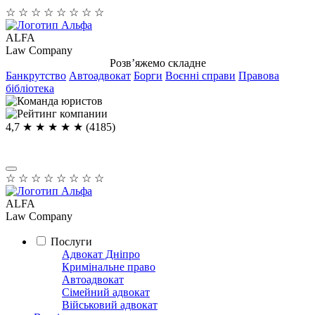
☆
☆
☆
☆
☆
☆
☆
☆
ALFA
Law Company
Розв’яжемо складне
Банкрутство
Автоадвокат
Борги
Воєнні справи
Правова
бібліотека
4,7
★ ★ ★ ★
★
(4185)
☆
☆
☆
☆
☆
☆
☆
☆
ALFA
Law Company
Послуги
Адвокат Дніпро
Кримінальне право
Автоадвокат
Сімейний адвокат
Військовий адвокат