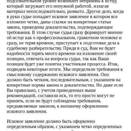
подсознательном уровне возникнет неприязнь к истцу,
который загружает его ненужной работой, излагая
материал непоследовательно, размыто. Другое дело, когда
в руки судье попадает исковое заявление в котором все
изложено четко, даны ссылки на конкретные статьи
закона, приведены доказательства, подтверждающие
требования. В этом случае судья сразу формирует мнение
об истце как о профессиональном, грамотном человеке и
сразу, не теряя времени, приступает к подготовке дела к
судебному разбирательству. Придя в суд, Вам не будет
надобности терять много времени на изложение своей
позиции, отвечать на вопросы судьи, так как Ваша
позиция будет уже понятна участникам процесса. Итак,
подведем некоторые итоги. Мы определили требования к
смысловому содержанию искового заявления. Оно
должно быть четким, последовательным, с указанием на
конкретные нормы закона и доказательства. Но даже если
Вы правильно, с учетом приведенных выше
рекомендаций, составили иск, то его просто могут не
принять, если не будут соблюдены требования,
предъявляемые законом, к внешнему оформлению
искового заявления.
Исковое заявление должно быть оформлено
определенным образом, с указанием четко определенных