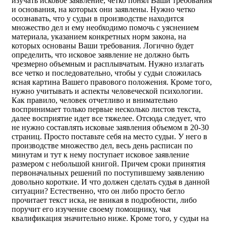
изучать исковое заявление, четко понял Ваши требования
и основания, на которых они заявлены. Нужно четко
осознавать, что у судьи в производстве находится
множество дел и ему необходимо помочь с уяснением
материала, указанием конкретных норм закона, на
которых основаны Ваши требования. Логично будет
определить, что исковое заявление не должно быть
чрезмерно объемным и расплывчатым. Нужно излагать
все четко и последовательно, чтобы у судьи сложилась
ясная картина Вашего правового положения. Кроме того,
нужно учитывать и аспекты человеческой психологии.
Как правило, человек отчетливо и внимательно
воспринимает только первые несколько листов текста,
далее восприятие идет все тяжелее. Отсюда следует, что
не нужно составлять исковые заявления объемом в 20-30
страниц. Просто поставьте себя на место судьи. У него в
производстве множество дел, весь день расписан по
минутам и тут к нему поступает исковое заявление
размером с небольшой книгой. Причем сроки принятия
первоначальных решений по поступившему заявлению
довольно короткие. И что должен сделать судья в данной
ситуации? Естественно, что он либо просто бегло
прочитает текст иска, не вникая в подробности, либо
поручит его изучение своему помощнику, чья
квалификация значительно ниже. Кроме того, у судьи на