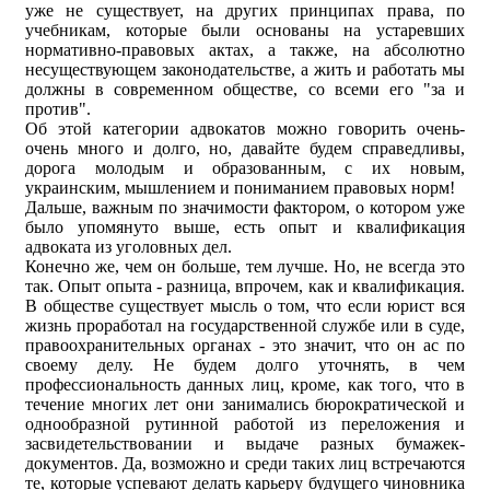
уже не существует, на других принципах права, по
учебникам, которые были основаны на устаревших
нормативно-правовых актах, а также, на абсолютно
несуществующем законодательстве, а жить и работать мы
должны в современном обществе, со всеми его "за и
против".
Об этой категории адвокатов можно говорить очень-
очень много и долго, но, давайте будем справедливы,
дорога молодым и образованным, с их новым,
украинским, мышлением и пониманием правовых норм!
Дальше, важным по значимости фактором, о котором уже
было упомянуто выше, есть опыт и квалификация
адвоката из уголовных дел.
Конечно же, чем он больше, тем лучше. Но, не всегда это
так. Опыт опыта - разница, впрочем, как и квалификация.
В обществе существует мысль о том, что если юрист вся
жизнь проработал на государственной службе или в суде,
правоохранительных органах - это значит, что он ас по
своему делу. Не будем долго уточнять, в чем
профессиональность данных лиц, кроме, как того, что в
течение многих лет они занимались бюрократической и
однообразной рутинной работой из переложения и
засвидетельствовании и выдаче разных бумажек-
документов. Да, возможно и среди таких лиц встречаются
те, которые успевают делать карьеру будущего чиновника