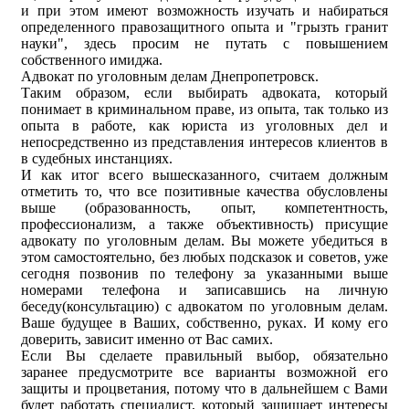
и при этом имеют возможность изучать и набираться
определенного правозащитного опыта и "грызть гранит
науки", здесь просим не путать с повышением
собственного имиджа.
Адвокат по уголовным делам Днепропетровск.
Таким образом, если выбирать адвоката, который
понимает в криминальном праве, из опыта, так только из
опыта в работе, как юриста из уголовных дел и
непосредственно из представления интересов клиентов в
в судебных инстанциях.
И как итог всего вышесказанного, считаем должным
отметить то, что все позитивные качества обусловлены
выше (образованность, опыт, компетентность,
профессионализм, а также объективность) присущие
адвокату по уголовным делам. Вы можете убедиться в
этом самостоятельно, без любых подсказок и советов, уже
сегодня позвонив по телефону за указанными выше
номерами телефона и записавшись на личную
беседу(консультацию) с адвокатом по уголовным делам.
Ваше будущее в Ваших, собственно, руках. И кому его
доверить, зависит именно от Вас самих.
Если Вы сделаете правильный выбор, обязательно
заранее предусмотрите все варианты возможной его
защиты и процветания, потому что в дальнейшем с Вами
будет работать специалист, который защищает интересы