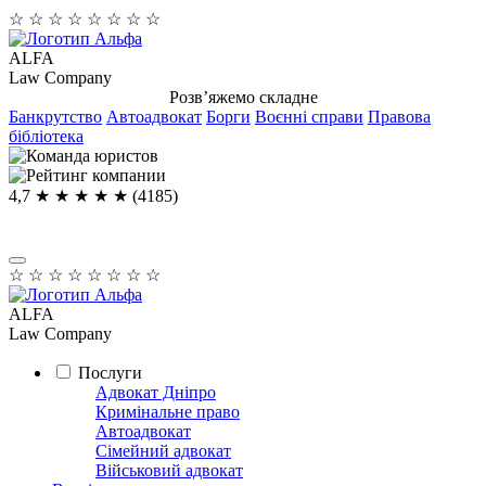
☆
☆
☆
☆
☆
☆
☆
☆
ALFA
Law Company
Розв’яжемо складне
Банкрутство
Автоадвокат
Борги
Воєнні справи
Правова
бібліотека
4,7
★ ★ ★ ★
★
(4185)
☆
☆
☆
☆
☆
☆
☆
☆
ALFA
Law Company
Послуги
Адвокат Дніпро
Кримінальне право
Автоадвокат
Сімейний адвокат
Військовий адвокат