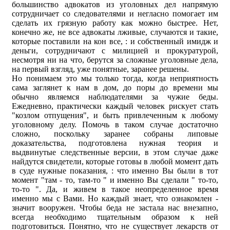
большинство адвокатов из уголовных дел напрямую
сотрудничает со следователями и негласно помогает им
сделать их грязную работу как можно быстрее. Нет,
конечно же, не все адвокаты лживые, случаются и такие,
которые поставили на кон все, : и собственный имидж и
деньги, сотрудничают с милицией и прокуратурой,
несмотря ни на что, берутся за сложные уголовные дела,
на первый взгляд, уже понятные, заранее решены.
Но понимаем это мы только тогда, когда неприятность
сама заглянет к нам в дом, до поры до времени мы
обычно являемся наблюдателями за чужие беды.
Ежедневно, практически каждый человек рискует стать
"козлом отпущения", и быть привлеченным к любому
уголовному делу. Помочь в таком случае достаточно
сложно, поскольку заранее собраны липовые
доказательства, подготовлена нужная теория и
выдвинутые следственные версии, в этом случае даже
найдутся свидетели, которые готовы в любой момент дать
в суде нужные показания, : что именно Вы были в тот
момент "там - то, там-то " и именно Вы сделали " то-то,
то-то ". Да, и живем в такое неопределенное время
именно мы с Вами. Но каждый знает, что ознакомлен -
значит вооружен. Чтобы беда не застала нас внезапно,
всегда необходимо тщательным образом к ней
подготовиться. Понятно, что не существует лекарств от