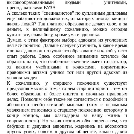
высокообразованными людьми - учителями,
преподавателями ВУЗА.
А сколько таких "специалистов" по купленным дипломам
еще работают на должностях, от которых иногда зависит
жизнь людей? Так платное образование делает свое, и за
деньги, к величайшему сожалению, можно сегодня
купить все, слава богу, кроме ума и здоровья.
Думаю, с этим фактором выбора адвоката из уголовных
дел все понятно. Дальше следует уточнить, в какое время
или как давно он получил это образование и какой у него
опыт работы. Здесь особенное внимание хотелось бы
обратить на то, что особенное значение имеет тот фактор,
за какими учебниками и кодексами, нормативно-
правовыми актами учился тот или другой адвокат из
уголовных дел.
К сожалению, у старшего поколения существует
предвзятая мысль о том, что чем старший юрист - тем он
более образован и более опытен в сложных правовых
делах. Позволим себе также не согласиться с подобной и
абсолютно необъективной мыслью (хотя с огромным
уважением относимся к старшему поколению, которому, в
конце концов, мы благодарны за нашу жизнь и
современность). Но такая позиция обусловлена тем, что
бабушки и дедушки адвокаты, жарились на абсолютно
других углях, совсем в другом обществе, какого давно