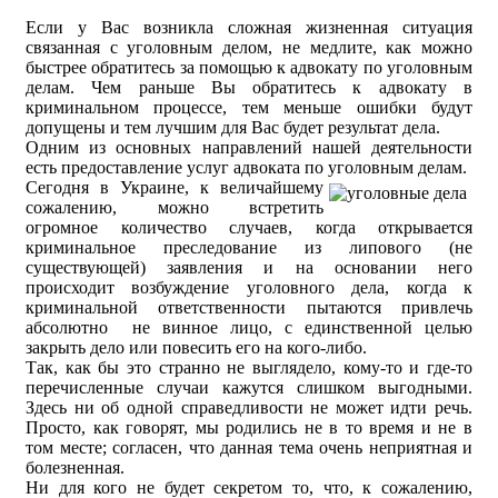
Если у Вас возникла сложная жизненная ситуация
связанная с уголовным делом, не медлите, как можно
быстрее обратитесь за помощью к адвокату по уголовным
делам. Чем раньше Вы обратитесь к адвокату в
криминальном процессе, тем меньше ошибки будут
допущены и тем лучшим для Вас будет результат дела.
Одним из основных направлений нашей деятельности
есть предоставление услуг адвоката по уголовным делам.
Сегодня в Украине, к величайшему
сожалению, можно встретить
огромное количество случаев, когда открывается
криминальное преследование из липового (не
существующей) заявления и на основании него
происходит возбуждение уголовного дела, когда к
криминальной ответственности пытаются привлечь
абсолютно не винное лицо, с единственной целью
закрыть дело или повесить его на кого-либо.
Так, как бы это странно не выглядело, кому-то и где-то
перечисленные случаи кажутся слишком выгодными.
Здесь ни об одной справедливости не может идти речь.
Просто, как говорят, мы родились не в то время и не в
том месте; согласен, что данная тема очень неприятная и
болезненная.
Ни для кого не будет секретом то, что, к сожалению,