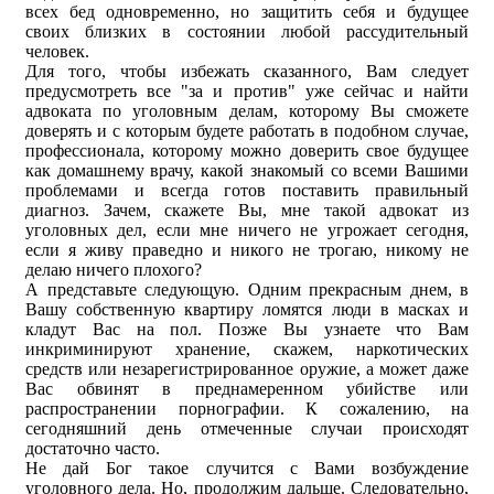
всех бед одновременно, но защитить себя и будущее
своих близких в состоянии любой рассудительный
человек.
Для того, чтобы избежать сказанного, Вам следует
предусмотреть все "за и против" уже сейчас и найти
адвоката по уголовным делам, которому Вы сможете
доверять и с которым будете работать в подобном случае,
профессионала, которому можно доверить свое будущее
как домашнему врачу, какой знакомый со всеми Вашими
проблемами и всегда готов поставить правильный
диагноз. Зачем, скажете Вы, мне такой адвокат из
уголовных дел, если мне ничего не угрожает сегодня,
если я живу праведно и никого не трогаю, никому не
делаю ничего плохого?
А представьте следующую. Одним прекрасным днем, в
Вашу собственную квартиру ломятся люди в масках и
кладут Вас на пол. Позже Вы узнаете что Вам
инкриминируют хранение, скажем, наркотических
средств или незарегистрированное оружие, а может даже
Вас обвинят в преднамеренном убийстве или
распространении порнографии. К сожалению, на
сегодняшний день отмеченные случаи происходят
достаточно часто.
Не дай Бог такое случится с Вами возбуждение
уголовного дела. Но, продолжим дальше. Следовательно,