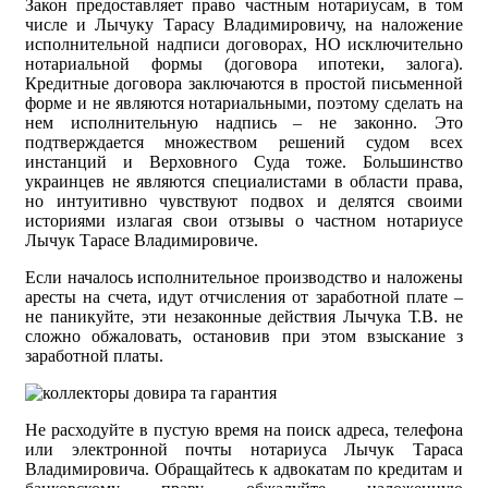
Закон предоставляет право частным нотариусам, в том
числе и Лычуку Тарасу Владимировичу, на наложение
исполнительной надписи договорах, НО исключительно
нотариальной формы (договора ипотеки, залога).
Кредитные договора заключаются в простой письменной
форме и не являются нотариальными, поэтому сделать на
нем исполнительную надпись – не законно. Это
подтверждается множеством решений судом всех
инстанций и Верховного Суда тоже. Большинство
украинцев не являются специалистами в области права,
но интуитивно чувствуют подвох и делятся своими
историями излагая свои отзывы о частном нотариусе
Лычук Тарасе Владимировиче.
Если началось исполнительное производство и наложены
аресты на счета, идут отчисления от заработной плате –
не паникуйте, эти незаконные действия Лычука Т.В. не
сложно обжаловать, остановив при этом взыскание з
заработной платы.
Не расходуйте в пустую время на поиск адреса, телефона
или электронной почты нотариуса Лычук Тараса
Владимировича. Обращайтесь к адвокатам по кредитам и