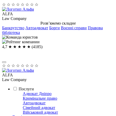
☆
☆
☆
☆
☆
☆
☆
☆
ALFA
Law Company
Розв’яжемо складне
Банкрутство
Автоадвокат
Борги
Воєнні справи
Правова
бібліотека
4,7
★ ★ ★ ★
★
(4185)
☆
☆
☆
☆
☆
☆
☆
☆
ALFA
Law Company
Послуги
Адвокат Дніпро
Кримінальне право
Автоадвокат
Сімейний адвокат
Військовий адвокат