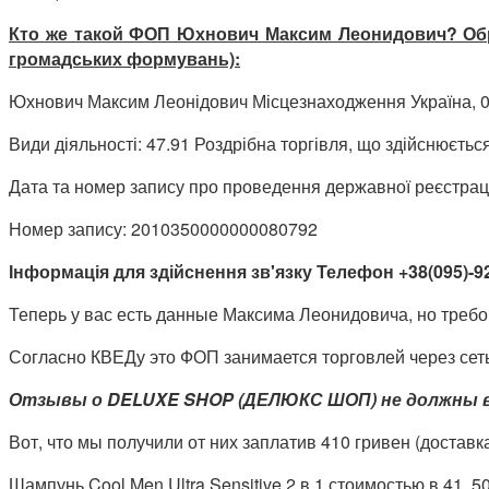
Кто же такой ФОП Юхнович Максим Леонидович? Обр
громадських формувань):
Юхнович Максим Леонідович Місцезнаходження Україна, 0304
Види діяльності: 47.91 Роздрібна торгівля, що здійснюєт
Дата та номер запису про проведення державної реєстраці
Номер запису: 2010350000000080792
Інформація для здійснення зв'язку Телефон +38(095)-9
Теперь у вас есть данные Максима Леонидовича, но требов
Согласно КВЕДу это ФОП занимается торговлей через сеть 
Отзывы о DELUXE SHOP (ДЕЛЮКС ШОП) не должны ва
Вот, что мы получили от них заплатив 410 гривен (доста
Шампунь Cool Men Ultra Sensitive 2 в 1 стоимостью в 41, 50