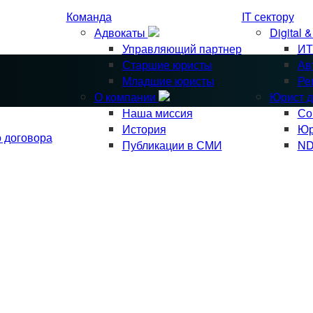
Команда
IT сектору
Адвокаты
Digital 
Управляющий партнер
ИТ
Старшие юристы
Ав
Младшие юристы
Ре
О компании
Юрист д
Наша миссия
Со
История
Юр
о договора
Публикации в СМИ
ND