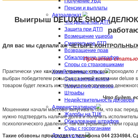
Получение УБД
Пенсии и выплаты
Автоадвокат
Выигрыш DELUXE SHOP (ДЕЛЮКС 
Что делать при ДТП
работаю
Защита при ДТП
Возмещение ущерба
Смертельное ДТП
Для вас мы сделали аж
ЧЕТЫРЕ КОНТРОЛЬНЫХ
Возвращение прав
Обжалование штрафов
Прочитав статью,
Споры со страховщиками
Практически уже каждому украинцу хоть раз проходило 
Хозяйственные споры
выбран победителем розыгрыша некой компании deluxe sho
Суд с контрагентом
товаром будет лежать инструкция по получению денежного 
Нарушение договора
Штрафы
Что будет, е
Недействительность договора
Административное
Мошенники начали массово запугивать тем, что вас переда
Жалобы на ТЦК
нужно подтвердить наличие долга и получить исполнитель
Обжалование штрафов
психологического давления, так как украинцы стали горазд
Суды с госорганами
Другие услуги
Такие обзвоны происходят с телефона 044 2334984. Ср