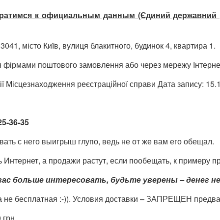
атимся к официальным данным (Єдиний державний реє
1, місто Київ, вулиця блакитного, будинок 4, квартира 1.
ься фірмами поштового замовлення або через мережу Інтерне
ї Місцезнаходження реєстраційної справи Дата запису: 15.
25-36-35
ать с него выигрыш глупо, ведь не от же вам его обещал.
Интернет, а продажи растут, если пообещать, к примеру пр
с больше интересовать, будьте уверены – денег не
вка не бесплатная :-)). Условия доставки – ЗАПРЕЩЕН пред
 грн.