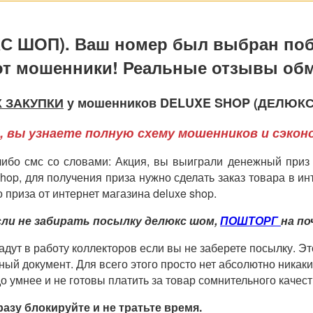
ШОП). Ваш номер был выбран поб
т мошенники! Реальные отзывы об
 ЗАКУПКИ
у мошенников DELUXE SHOP (ДЕЛЮКС 
 вы узнаете полную схему мошенников и сэконо
либо смс со словами: Акция, вы выиграли денежный приз
p, для получения приза нужно сделать заказ товара в инте
приза от интернет магазина deluxe shop.
сли не забирать посылку делюкс шом,
ПОШТОРГ
на п
дут в работу коллекторов если вы не заберете посылку. Эт
ный документ. Для всего этого просто нет абсолютно ника
о умнее и не готовы платить за товар сомнительного качест
азу блокируйте и не тратьте время.