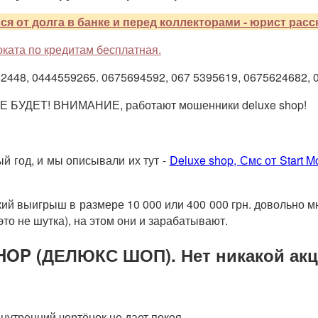
ся от долга в банке и перед коллекторами - юрист рас
ката по кредитам бесплатная.
448, 0444559265. 0675694592, 067 5395619, 0675624682, 
 НЕ БУДЕТ!
ВНИМАНИЕ, работают мошенники deluxe shop!
 год, и мы описывали их тут -
Deluxe shop, Смс от Start
ий выигрыш в размере 10 000 или 400 000 грн. довольно м
это не шутка), на этом они и зарабатывают.
HOP (ДЕЛЮКС ШОП). Нет никакой акц
утренний чертёнок не дает покоя.