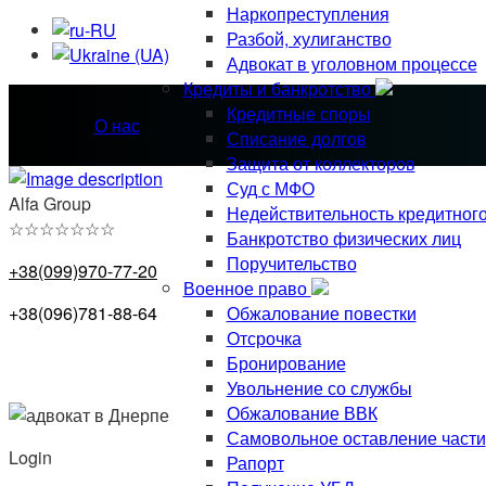
Наркопреступления
Разбой, хулиганство
Адвокат в уголовном процессе
Кредиты и банкротство
Кредитные споры
О нас
Списание долгов
Защита от коллекторов
Суд с МФО
Alfa Group
Недействительность кредитног
☆
☆
☆
☆
☆
☆
☆
Банкротство физических лиц
Поручительство
+38(099)970-77-20
Военное право
Обжалование повестки
+38(096)781-88-64
Отсрочка
Бронирование
Увольнение со службы
Обжалование ВВК
Самовольное оставление части
Login
Рапорт