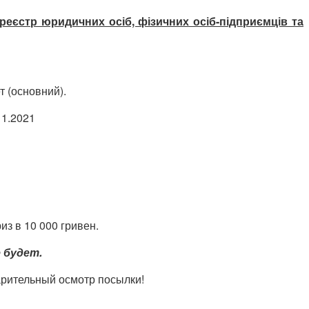
стр юридичних осіб, фізичних осіб-підприємців та
т (основний).
11.2021
из в 10 000 гривен.
 будет.
варительный осмотр посылки!