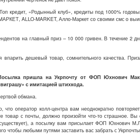
 Топ кредит, «Родынный клуб», кредиты под 1000% годов
ЛО-МАРКЕТ, ALLO-MARKET, Алло-Маркет со своими смс о 
ендентов на главный приз – 10 000 гривен. В течение 2 д
ся впарить дешевый товар, сомнительного качества. Приз
 Посылка пришла на Укрпочту от ФОП Юхнович Ма
 виграшу» с имитацией штихкода.
 жертвой обмана.
, что оператор колл-центра вам неоднократно повторяет
те товар с почты, должно произойти что-то страшное. Вы
уществует), а посылку вам присылает ФОП Юхнович М.Л.
ого чтобы любыми путями заставить вас забрать с Укрпочты