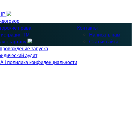
& IP
-договор
торские права
Контакты
гистрация ТМ
Написать нам
ля стартапу
Статьи сайта
провождение запуска
идический аудит
A і полилика конфиденциальности