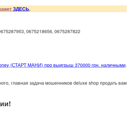
скажет
ЗДЕСЬ
.
0675287953, 0675218656, 0675287822
 Money (СТАРТ МАНИ) про выигрыш 370000 грн. наличными
.
ного, главная задача мошенников deluxe shop продать вам
ии!