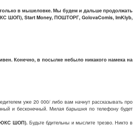
р только в мышеловке. Мы будем и дальше продолжать
 ШОП), Start Money, ПОШТОРГ, GolovaComis, ImKlyb,
гривен. Конечно, в посылке небыло никакого намека на
бедителем уже 20 000/ либо вам начнут рассказывать про
личный и бесконечный. Милая барышня по телефону будет
ЛЮКС ШОП).
Будьте бдительны и мыслите трезво. Никто в