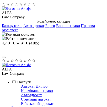
☆
☆
☆
☆
☆
☆
☆
☆
ALFA
Law Company
Розв’яжемо складне
Банкрутство
Автоадвокат
Борги
Воєнні справи
Правова
бібліотека
4,7
★ ★ ★ ★
★
(4185)
☆
☆
☆
☆
☆
☆
☆
☆
ALFA
Law Company
Послуги
Адвокат Дніпро
Кримінальне право
Автоадвокат
Сімейний адвокат
Військовий адвокат