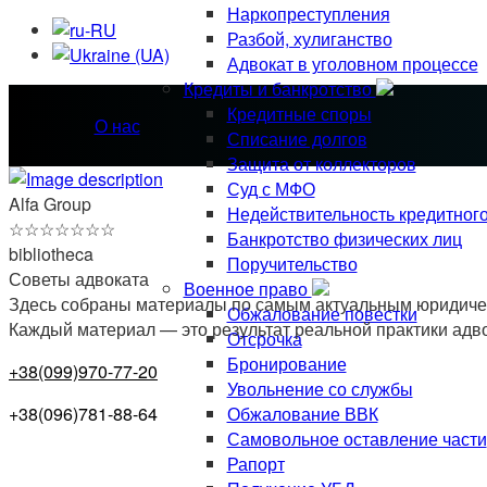
Наркопреступления
Разбой, хулиганство
Адвокат в уголовном процессе
Кредиты и банкротство
Кредитные споры
О нас
Списание долгов
Защита от коллекторов
Суд с МФО
Alfa Group
Недействительность кредитног
☆
☆
☆
☆
☆
☆
☆
Банкротство физических лиц
bibliotheca
Поручительство
Советы адвоката
Военное право
Здесь собраны материалы по самым актуальным юридическ
Обжалование повестки
Каждый материал — это результат реальной практики адв
Отсрочка
Бронирование
+38(099)970-77-20
Увольнение со службы
Обжалование ВВК
+38(096)781-88-64
Самовольное оставление части
Рапорт