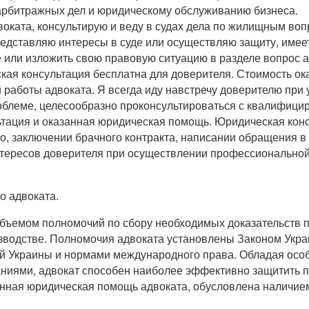
 арбитражных дел и юридическому обслуживанию бизнеса.
воката, консультирую и веду в судах дела по жилищным воп
редставляю интересы в суде или осуществляю защиту, имее
 или изложить свою правовую ситуацию в разделе вопрос а
кая консультация бесплатна для доверителя. Стоимость ок
работы адвоката. Я всегда иду навстречу доверителю при
блеме, целесообразно проконсультироваться с квалифициро
льтация и оказанная юридическая помощь. Юридическая кон
тво, заключении брачного контракта, написании обращения
ересов доверителя при осуществлении профессиональной 
о адвоката.
 объемом полномочий по сбору необходимых доказательств 
водстве. Полномочия адвоката установлены Законом Украин
й Украины и нормами международного права. Обладая ос
иями, адвокат способен наиболее эффективно защитить п
нная юридическая помощь адвоката, обусловлена наличие