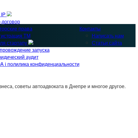
& IP
-договор
торские права
Контакты
гистрация ТМ
Написать нам
ля стартапу
Статьи сайта
провождение запуска
идический аудит
A і полилика конфиденциальности
неса, советы автоадвоката в Днепре и многое другое.