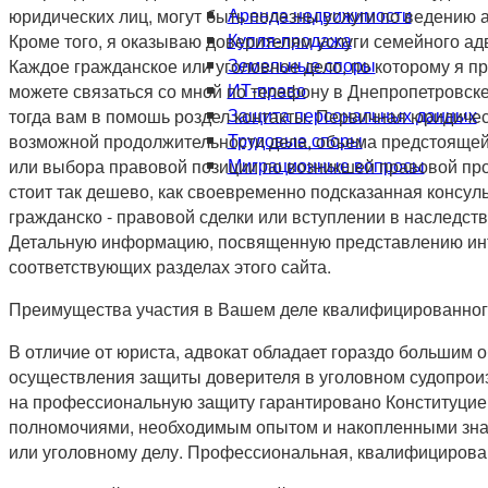
Аренда недвижимости
юридических лиц, могут быть полезны услуги по ведению
Купля-продажа
Кроме того, я оказываю доверителям услуги семейного ад
Земельные споры
Каждое гражданское или уголовное дело, по которому я п
ИТ-право
можете связаться со мной по телефону в Днепропетровске
Защита персональных данных
тогда вам в помошь роздел контакты. Первичная юридичес
Трудовые споры
возможной продолжительности дела, объема предстоящей 
Миграционные вопросы
или выбора правовой позиции по возникшей правовой про
стоит так дешево, как своевременно подсказанная консу
гражданско - правовой сделки или вступлении в наследс
Детальную информацию, посвященную представлению инт
соответствующих разделах этого сайта.
Преимущества участия в Вашем деле квалифицированног
В отличие от юриста, адвокат обладает гораздо большим
осуществления защиты доверителя в уголовном судопроиз
на профессиональную защиту гарантировано Конституцие
полномочиями, необходимым опытом и накопленными знан
или уголовному делу. Профессиональная, квалифицирова