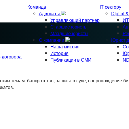
Команда
IT сектору
Адвокаты
Digital 
Управляющий партнер
ИТ
Старшие юристы
Ав
Младшие юристы
Ре
О компании
Юрист д
Наша миссия
Со
История
Юр
о договора
Публикации в СМИ
ND
им темам: банкротство, защита в суде, сопровождение биз
окатов.