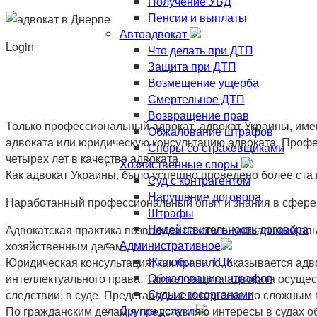
Получение УБД
Пенсии и выплаты
Автоадвокат
Login
Что делать при ДТП
Защита при ДТП
Возмещение ущерба
Смертельное ДТП
Возвращение прав
Только профессиональный адвокат, адвокат Украины, им
Обжалование штрафов
адвоката или юридическую консультацию адвоката. Профе
Споры со страховщиками
четырех лет в качестве адвоката.
Хозяйственные споры
Как адвокат Украины, было успешно проведено более ста
Суд с контрагентом
Нарушение договора
Наработанный профессиональный опыт и знания в сфере 
Штрафы
Недействительность договора
Адвокатская практика позволила накопить уникальный оп
Административное
хозяйственным делам.
Жалобы на ТЦК
Юридическая консультация, как правило, оказывается адв
Обжалование штрафов
интеллектуального права. Так же, защита адвоката осуще
Суды с госорганами
следствии, в суде. Представление интересов по сложным 
Другие услуги
По гражданcким делам я представляю интересы в судах о